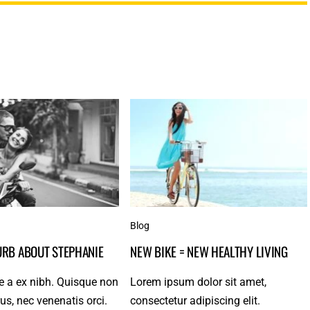
Blog
LURB ABOUT STEPHANIE
NEW BIKE = NEW HEALTHY LIVING
e a ex nibh. Quisque non
Lorem ipsum dolor sit amet,
us, nec venenatis orci.
consectetur adipiscing elit.