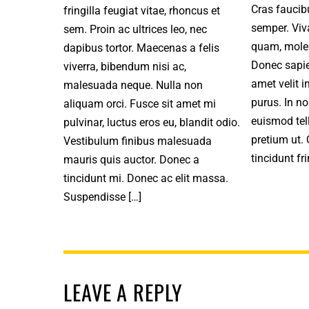
Cras faucibu
fringilla feugiat vitae, rhoncus et
semper. Vi
sem. Proin ac ultrices leo, nec
quam, moles
dapibus tortor. Maecenas a felis
Donec sapie
viverra, bibendum nisi ac,
amet velit 
malesuada neque. Nulla non
purus. In no
aliquam orci. Fusce sit amet mi
euismod tel
pulvinar, luctus eros eu, blandit odio.
pretium ut.
Vestibulum finibus malesuada
tincidunt fri
mauris quis auctor. Donec a
tincidunt mi. Donec ac elit massa.
Suspendisse […]
LEAVE A REPLY