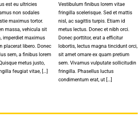
s est eu ultricies
Vestibulum finibus lorem vitae
vamus non sodales
fringilla scelerisque. Sed et mattis
tie maximus tortor.
nisl, ac sagittis turpis. Etiam id
n massa, vehicula sit
metus lectus. Donec et nibh orci.
in, imperdiet maximus
Donec porttitor, erat a efficitur
n placerat libero. Donec
lobortis, lectus magna tincidunt orci,
lus sem, a finibus lorem
sit amet ornare ex quam pretium
 Quisque metus justo,
sem. Vivamus vulputate sollicitudin
ngilla feugiat vitae, […]
fringilla. Phasellus luctus
condimentum erat, ut […]