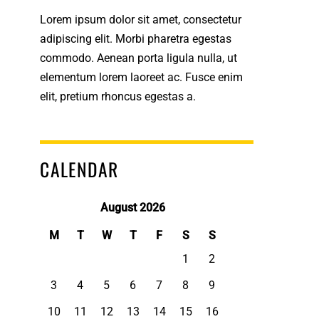
Lorem ipsum dolor sit amet, consectetur
adipiscing elit. Morbi pharetra egestas
commodo. Aenean porta ligula nulla, ut
elementum lorem laoreet ac. Fusce enim
elit, pretium rhoncus egestas a.
CALENDAR
August 2026
M
T
W
T
F
S
S
1
2
3
4
5
6
7
8
9
10
11
12
13
14
15
16